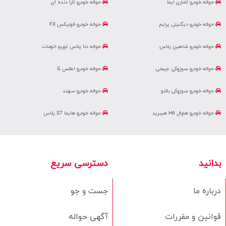
حواله خودرو لاماری ایما
حواله خودرو تارا دنده ای
حواله خودرو دیگنیتی پرایم
حواله خودرو فونیکس FX
حواله خودرو شاهین پلاس
حواله دنا پلاس توربو اتومات
حواله خودرو سوزوکی جیمنی
حواله خودرو اطلس G
حواله خودرو سوزوکی بالنو
حواله خودرو سهند
حواله خودرو هاوال H6 هیبرید
حواله خودرو هایما S7 پلاس
بدانید
دسترسی سریع
درباره ما
جست و جو
قوانین و مقررات
آگهی حواله