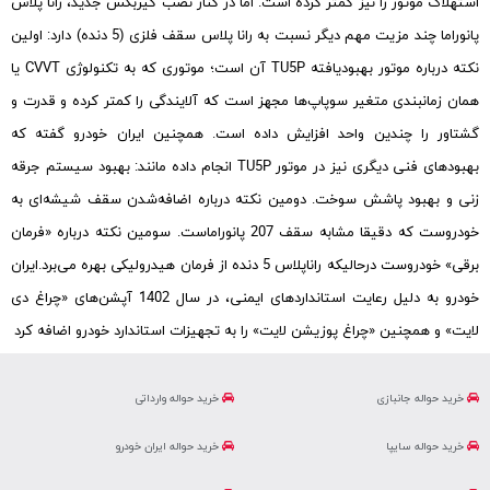
استهلاک موتور را نیز کمتر کرده است. اما در کنار نصب گیربکس جدید، رانا پلاس
پانوراما چند مزیت مهم دیگر نسبت به رانا پلاس سقف فلزی (5 دنده) دارد: اولین
نکته درباره موتور بهبودیافته TU5P آن است؛ موتوری که به تکنولوژی CVVT یا
همان زمانبندی متغیر سوپاپ‌ها مجهز است که آلایندگی را کمتر کرده و قدرت و
گشتاور را چندین واحد افزایش داده است. همچنین ایران خودرو گفته که
بهبودهای فنی دیگری نیز در موتور TU5P انجام داده مانند: بهبود سیستم جرقه
زنی و بهبود پاشش سوخت. دومین نکته درباره اضافه‌شدن سقف شیشه‌ای به
خودروست که دقیقا مشابه سقف 207 پانوراماست. سومین نکته درباره «فرمان
برقی» خودروست درحالیکه راناپلاس 5 دنده از فرمان هیدرولیکی بهره می‌برد.ایران
خودرو به دلیل رعایت استانداردهای ایمنی، در سال 1402 آپشن‌های «چراغ دی
لایت» و همچنین «چراغ پوزیشن لایت» را به تجهیزات استاندارد خودرو اضافه کرد
خرید حواله جانبازی
خرید حواله وارداتی
خرید حواله سایپا
خرید حواله ایران خودرو