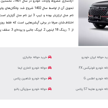
نام مدل ارزان‌تر بوده و تیپ 3 نی
از: 1. رینگ 18 اینچی 2. ایربگ جانبی و پرده‌ای 3. سقف پانوراما 4. دوربین جانبی سمت راست 5. تهویه اتومات
د حواله ایران خودرو
خرید حواله جانبازی
له خودرو فونیکس FX
حواله خودرو لاماری ایما
له خودرو اطلس G
حواله خودرو شاهین پلاس
ه خودرو هایما S7 پلاس
حواله خودرو سوزوکی بالنو