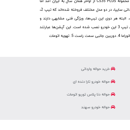
آزادسازی مشروط واردات خودرو در سال 1401، نخستین محموله CS35 PLUS از اواخر همان سال به ایران آمد اما
تحویل آن از اواسط سال 1402 شروع شد. چانگان‌های وارداتی سایپا، در دو مدل مختلف فروخته شده‌اند که تیپ 2،
ز نام مدل گران‌تر است. البته هر دوی این تیپ‌ها، ویژگی فنی مشابهی دارند و
اختلاف‌شان صرفا در برخی آپشن‌هایی است که فقط روی تیپ 3 این خودرو نصب شده است. این آپشن‌ها عبارتند
خرید حواله وارداتی
حواله خودرو تارا دنده ای
حواله دنا پلاس توربو اتومات
حواله خودرو سهند