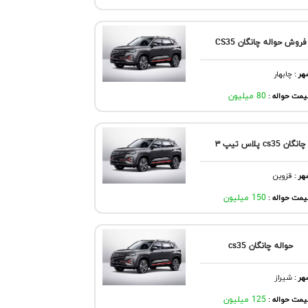
فروش حواله چانگان CS35
هر
:
چابهار
مت حواله :
80 میلیون
چانگان cs35 پلاس تیپ ۳
هر
:
قزوين
مت حواله :
150 میلیون
حواله چانگان cs35
هر
:
شيراز
مت حواله :
125 میلیون