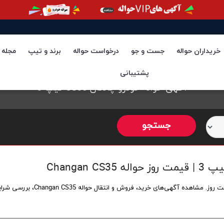
خریداران حواله
جست و جو
درخواست حواله
برند و تیپ
مجله
پشتیبانی
آگهی حواله خودرو چانگان CS35 تیپ 3