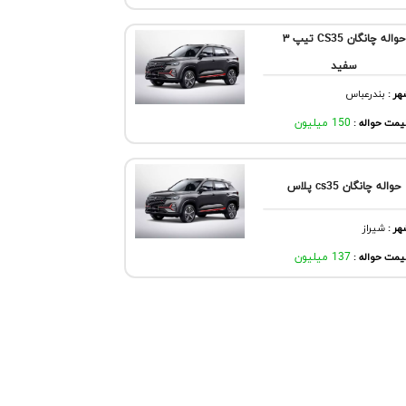
حواله چانگان CS35 تیپ ۳
سفید
هر
:
بندرعباس
مت حواله :
150 میلیون
حواله چانگان cs35 پلاس
هر
:
شيراز
مت حواله :
137 میلیون