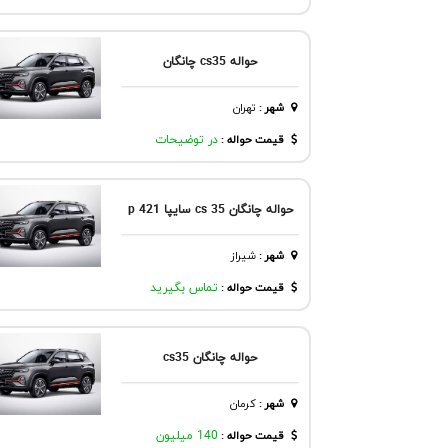
حواله cs35 چانگان
شهر
:
تهران
قیمت حواله :
در توضیحات
حواله چانگان cs 35 سایپا p 421
شهر
:
شيراز
قیمت حواله :
تماس بگیرید
حواله چانگان cs35
شهر
:
كرمان
قیمت حواله :
140 میلیون