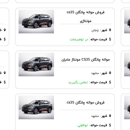
فروش حواله چانگان cs35
مونتاژی
شهر
:
زنجان
ش
قیمت حواله :
در توضیحات
قی
حواله چانگان CS35 مونتاژ مادران
شهر
:
مشهد
ش
قیمت حواله :
تماس بگیرید
قی
فروش حواله چانگان cs35
شهر
:
مشهد
قیمت حواله :
توافقی