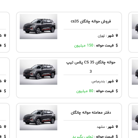
فروش حواله چانگان cs35
شهر
:
تهران
ش
قیمت حواله :
150 میلیون
قی
حواله چانگان CS 35 پلاس تیپ
3
شهر
:
بندرعباس
ش
قیمت حواله :
80 میلیون
قی
دفتر معامله حواله چانگان
شهر
:
مشهد
ش
قیمت حواله :
تماس بگیرید
قی