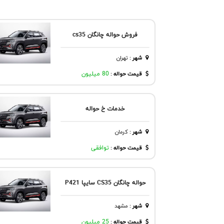
فروش حواله چانگان cs35
شهر
:
تهران
قیمت حواله :
80 میلیون
خدمات خ حواله
شهر
:
كرمان
قیمت حواله :
توافقی
حواله چانگان CS35 سایپا P421
شهر
:
مشهد
قیمت حواله :
25 میلیون