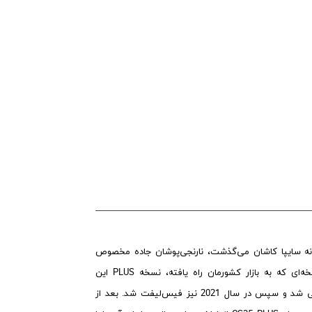
گان در کارخانه سایپا کاشان می‌گذشت، نارنجی‌پوشان جاده مخصوص
سرانجام نسل جدید CS35 را به ایران آوردند. البته نسخه‌ای که به بازار کشورمان راه یافته، نسخه PLUS این
خودروست که اولین‌بار در سال 2018 به بازار چین معرفی شد و سپس در سال 2021 نیز فیس‌لیفت شد. بعد از