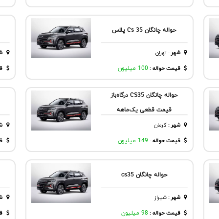
حواله چانگان Cs 35 پلاس
شهر
:
تهران
ش
قیمت حواله :
100 میلیون
قی
حواله چانگان CS35 درگاه‌باز
قیمت‌ قطعی یک‌ماهه
شهر
:
كرمان
ش
قیمت حواله :
149 میلیون
قی
حواله چانگان cs35
شهر
:
شيراز
ش
قیمت حواله :
98 میلیون
قی