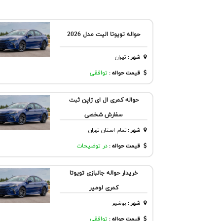
حواله تویوتا الیت مدل 2026
شهر
:
تهران
قیمت حواله :
توافقی
حواله کمری ال ای ژاپن ثبت
سفارش شخصی
شهر
:
تمام استان تهران
قیمت حواله :
در توضیحات
خریدار حواله جانبازی تویوتا
کمری لومیر
شهر
:
بوشهر
قیمت حواله :
توافقی