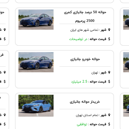
حواله 50 درصد جانبازی کمری
2500 پرمیوم
شهر
:
تمامی شهر های ایران
ش
قیمت حواله :
در توضیحات
قی
فرو
حواله خودرو جانبازی
شهر
:
تهران
ش
قیمت حواله :
2.5 میلیارد
قی
م
خریدار حواله جانبازی
شهر
:
تمام استان تهران
ش
قیمت حواله :
توافقی
قی