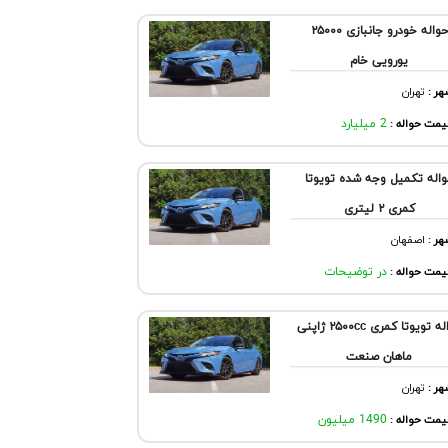
حواله خودرو جانبازی ۲۵۰۰۰
یورویی خام
هر
:
تهران
مت حواله :
2 میلیارد
اله تکمیل وجه شده تویوتا
کمری ۲ لیتری
هر
:
اصفهان
مت حواله :
در توضیحات
حواله تویوتا کمری ۲۵۰۰cc ژاپنی
ماهان صنعت
هر
:
تهران
مت حواله :
1490 میلیون