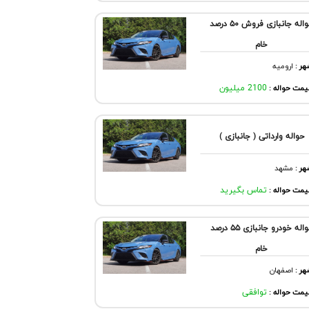
حواله جانبازی فروش ۵۰ درصد
خام
هر
:
اروميه
مت حواله :
2100 میلیون
حواله وارداتی ( جانبازی )
هر
:
مشهد
مت حواله :
تماس بگیرید
حواله خودرو جانبازی ۵۵ درصد
خام
هر
:
اصفهان
مت حواله :
توافقی