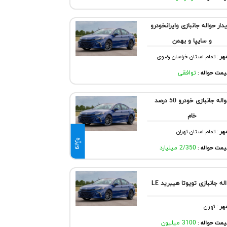
دار حواله جانبازی و‌ایرانخودرو
و سایپا و بهمن
هر
:
تمام استان خراسان رضوی
مت حواله :
توافقی
حواله جانبازی خودرو 50 درصد
خام
هر
:
تمام استان تهران
ویژه
مت حواله :
2/350 میلیارد
له جانبازی تویوتا هیبرید LE
هر
:
تهران
مت حواله :
3100 میلیون