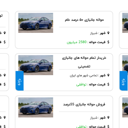
حواله جانبازی ۵۰ درصد خام
شهر
:
شيراز
ش
قیمت حواله :
2580 میلیون
قی
خریدار تمام حواله های جانبازی
تضمینی
شهر
:
تمامی شهر های ایران
ش
ویژه
ویژه
قیمت حواله :
توافقی
قی
فروش حواله جانبازی 55درصد
شهر
:
شيراز
ش
قیمت حواله :
توافقی
قی