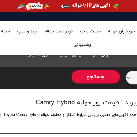
خریداران حواله
جست و جو
درخواست حواله
برند و تیپ
مجله
پشتیبانی
آگهی حواله خودرو تویوتا کمری هیبرید
یمت روز حواله Camry Hybrid
انتقال و معامله حواله Toyota Camry Hybrid. اطلاعات کامل برای خرید یا فروش امتیاز خودرو