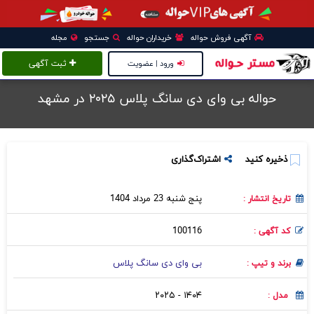
آگهی فروش حواله
خریداران حواله
جستجو
مجله
ورود | عضویت
ثبت آگهی
حواله بی وای دی سانگ پلاس ۲۰۲۵ در مشهد
ذخیره کنید
اشتراک‌گذاری
پنج شنبه 23 مرداد 1404
تاریخ انتشار :
100116
کد آگهی :
بی وای دی سانگ پلاس
برند و تیپ :
۱۴۰۴ - ۲۰۲۵
مدل :