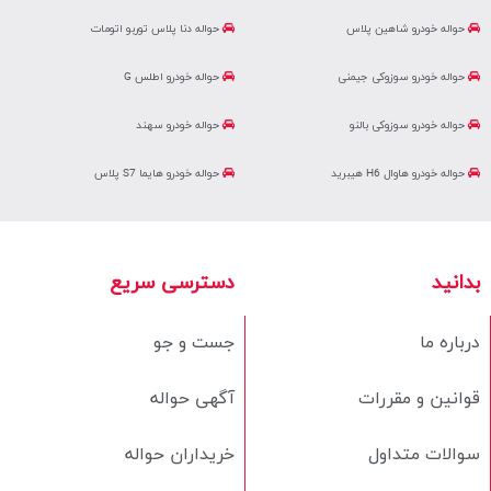
حواله خودرو شاهین پلاس
حواله دنا پلاس توربو اتومات
حواله خودرو سوزوکی جیمنی
حواله خودرو اطلس G
حواله خودرو سوزوکی بالنو
حواله خودرو سهند
حواله خودرو هاوال H6 هیبرید
حواله خودرو هایما S7 پلاس
بدانید
دسترسی سریع
درباره ما
جست و جو
قوانین و مقررات
آگهی حواله
سوالات متداول
خریداران حواله