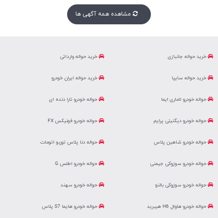
مشاهده همه آگهی ها
خرید حواله جانبازی
خرید حواله وارداتی
خرید حواله سایپا
خرید حواله ایران خودرو
حواله خودرو لاماری ایما
حواله خودرو تارا دنده ای
حواله خودرو دیگنیتی پرایم
حواله خودرو فونیکس FX
حواله خودرو شاهین پلاس
حواله دنا پلاس توربو اتومات
حواله خودرو سوزوکی جیمنی
حواله خودرو اطلس G
حواله خودرو سوزوکی بالنو
حواله خودرو سهند
حواله خودرو هاوال H6 هیبرید
حواله خودرو هایما S7 پلاس