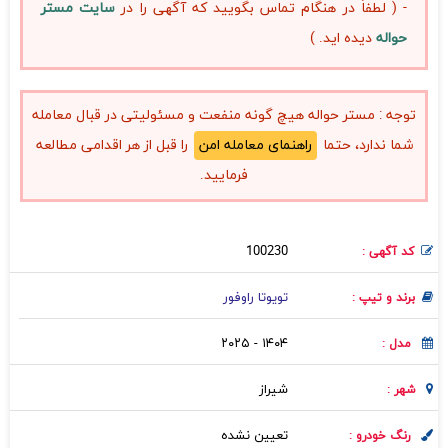
- ( لطفاً در هنگام تماس بگویید که آگهی را در
سایت مستر
حواله
دیده اید. )
توجه : مستر حواله هیچ گونه منفعت و مسئولیتی در قبال معامله
شما ندارد، حتما
راهنمای معامله امن
را قبل از هر اقدامی مطالعه
فرمایید.
100230
کد آگهی :
تویوتا راوفور
برند و تیپ :
۱۴۰۴ - ۲۰۲۵
مدل :
شيراز
شهر :
تعیین نشده
رنگ خودرو :