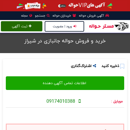
آگهی فروش حواله
خریداران حواله
جستجو
مجله
ورود | عضویت
ثبت آگهی
خرید و فروش حواله جانبازی در شيراز
ذخیره کنید
اشتراک‌گذاری
09174010388
موبایل :