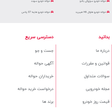
حواله خودرو سوزوکی بالنو
حواله خودرو سهند
حواله خودرو هاوال H6 هیبرید
حواله خودرو هایما S7 پلاس
بدانید
دسترسی سریع
درباره ما
جست و جو
قوانین و مقررات
آگهی حواله
سوالات متداول
خریداران حواله
مجله خودرویی
درخواست خرید حواله
قیمت روز خودرو
برند ها