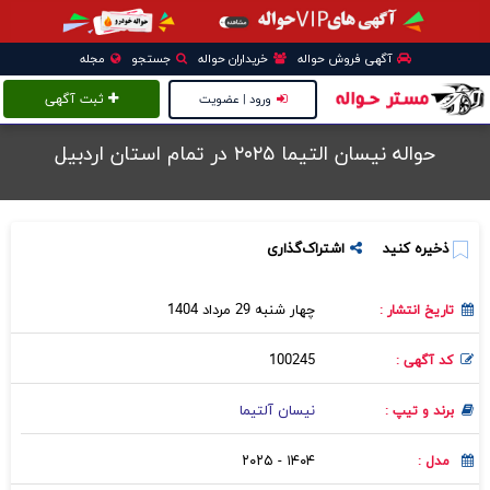
آگهی فروش حواله
خریداران حواله
جستجو
مجله
ورود | عضویت
ثبت آگهی
حواله نیسان التیما ۲۰۲۵ در تمام استان اردبیل
ذخیره کنید
اشتراک‌گذاری
چهار شنبه 29 مرداد 1404
تاریخ انتشار :
100245
کد آگهی :
نیسان آلتیما
برند و تیپ :
۱۴۰۴ - ۲۰۲۵
مدل :