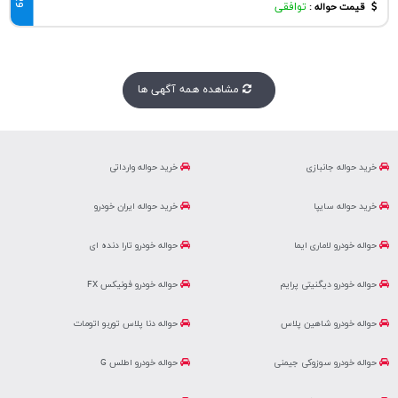
قیمت حواله :
توافقی
مشاهده همه آگهی ها
خرید حواله جانبازی
خرید حواله وارداتی
خرید حواله سایپا
خرید حواله ایران خودرو
حواله خودرو لاماری ایما
حواله خودرو تارا دنده ای
حواله خودرو دیگنیتی پرایم
حواله خودرو فونیکس FX
حواله خودرو شاهین پلاس
حواله دنا پلاس توربو اتومات
حواله خودرو سوزوکی جیمنی
حواله خودرو اطلس G