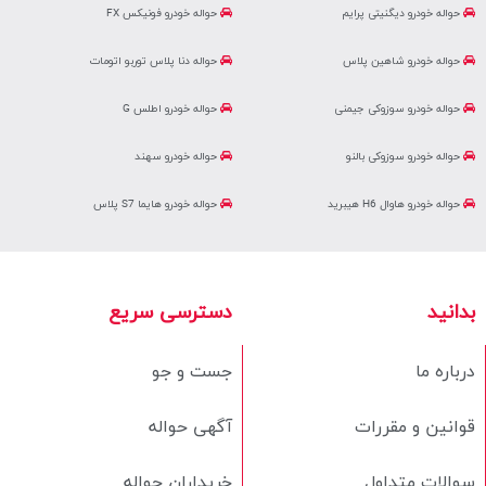
حواله خودرو دیگنیتی پرایم
حواله خودرو فونیکس FX
حواله خودرو شاهین پلاس
حواله دنا پلاس توربو اتومات
حواله خودرو سوزوکی جیمنی
حواله خودرو اطلس G
حواله خودرو سوزوکی بالنو
حواله خودرو سهند
حواله خودرو هاوال H6 هیبرید
حواله خودرو هایما S7 پلاس
بدانید
دسترسی سریع
درباره ما
جست و جو
قوانین و مقررات
آگهی حواله
سوالات متداول
خریداران حواله