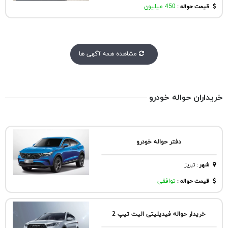
قیمت حواله :
450 میلیون
مشاهده همه آگهی ها
خریداران حواله خودرو
دفتر حواله خودرو
شهر
:
تبريز
قیمت حواله :
توافقی
خریدار حواله فیدیلیتی الیت تیپ 2