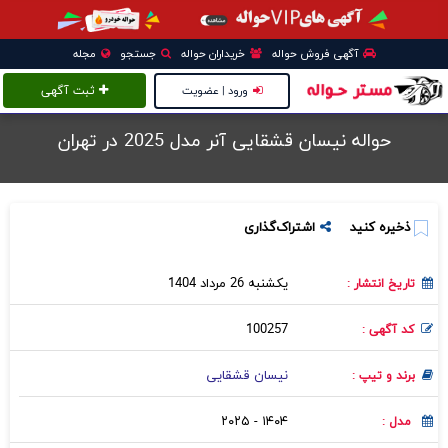
آگهی فروش حواله
خریداران حواله
جستجو
مجله
ورود | عضویت
ثبت آگهی
حواله نیسان قشقایی آنر مدل 2025 در تهران
ذخیره کنید
اشتراک‌گذاری
یکشنبه 26 مرداد 1404
تاریخ انتشار :
100257
کد آگهی :
نیسان قشقایی
برند و تیپ :
۱۴۰۴ - ۲۰۲۵
مدل :