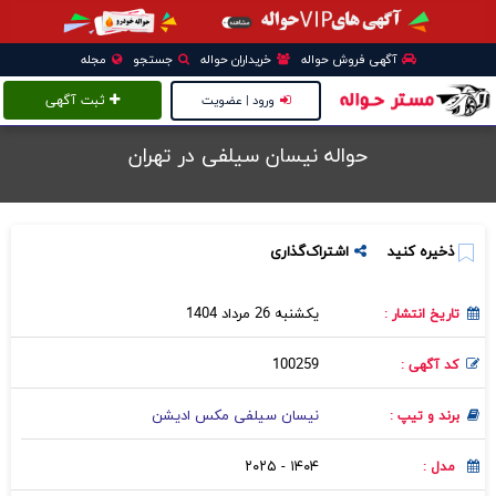
آگهی فروش حواله
خریداران حواله
جستجو
مجله
ورود | عضویت
ثبت آگهی
حواله نیسان سیلفی در تهران
ذخیره کنید
اشتراک‌گذاری
یکشنبه 26 مرداد 1404
تاریخ انتشار :
100259
کد آگهی :
نیسان سیلفی مکس ادیشن
برند و تیپ :
۱۴۰۴ - ۲۰۲۵
مدل :