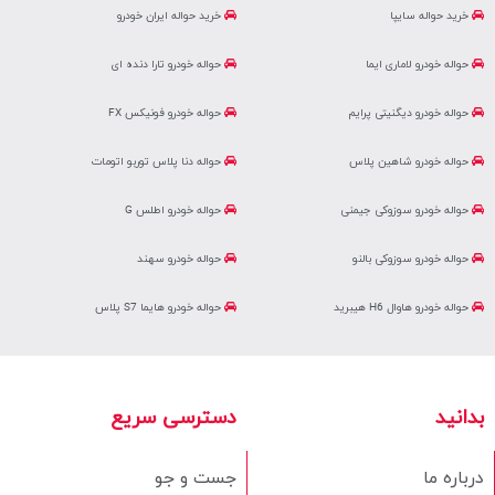
خرید حواله سایپا
خرید حواله ایران خودرو
حواله خودرو لاماری ایما
حواله خودرو تارا دنده ای
حواله خودرو دیگنیتی پرایم
حواله خودرو فونیکس FX
حواله خودرو شاهین پلاس
حواله دنا پلاس توربو اتومات
حواله خودرو سوزوکی جیمنی
حواله خودرو اطلس G
حواله خودرو سوزوکی بالنو
حواله خودرو سهند
حواله خودرو هاوال H6 هیبرید
حواله خودرو هایما S7 پلاس
بدانید
دسترسی سریع
درباره ما
جست و جو