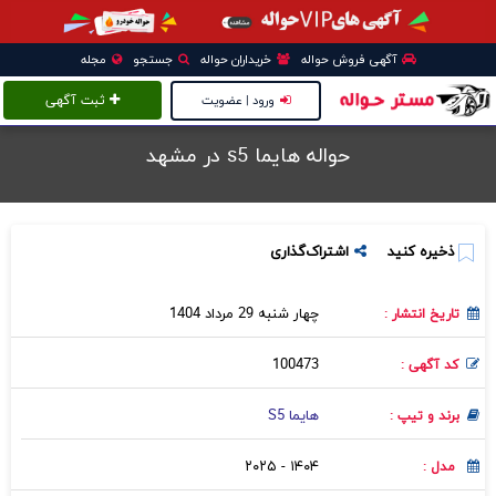
آگهی فروش حواله
خریداران حواله
جستجو
مجله
ورود | عضویت
ثبت آگهی
حواله هایما s5 در مشهد
ذخیره کنید
اشتراک‌گذاری
چهار شنبه 29 مرداد 1404
تاریخ انتشار :
100473
کد آگهی :
هایما S5
برند و تیپ :
۱۴۰۴ - ۲۰۲۵
مدل :