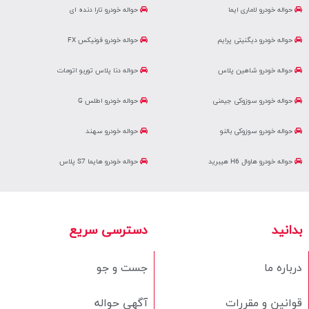
حواله خودرو لاماری ایما
حواله خودرو تارا دنده ای
حواله خودرو دیگنیتی پرایم
حواله خودرو فونیکس FX
حواله خودرو شاهین پلاس
حواله دنا پلاس توربو اتومات
حواله خودرو سوزوکی جیمنی
حواله خودرو اطلس G
حواله خودرو سوزوکی بالنو
حواله خودرو سهند
حواله خودرو هاوال H6 هیبرید
حواله خودرو هایما S7 پلاس
بدانید
دسترسی سریع
درباره ما
جست و جو
قوانین و مقررات
آگهی حواله