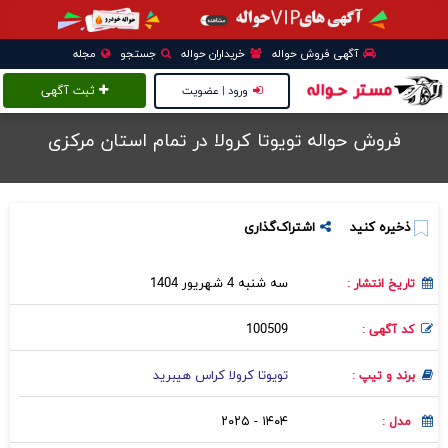
آگهی فروش حواله
خریداران حواله
جستجو
مجله
ورود | عضویت
ثبت آگهی
فروش حواله تویوتا کرولا در تمام استان مرکزی
ذخیره کنید
اشتراک‌گذاری
سه شنبه 4 شهریور 1404
تاریخ انتشار :
100509
کد آگهی :
تویوتا کرولا کراس هیبرید
برند و تیپ :
۱۴۰۴ - ۲۰۲۵
مدل :