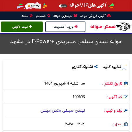
آگهی فروش حواله
خریداران حواله
جستجو
مجله
ورود | عضویت
ثبت آگهی
حواله نیسان سیلفی هیبریدی +E-Power در مشهد
ذخیره کنید
اشتراک‌گذاری
سه شنبه 4 شهریور 1404
تاریخ انتشار :
100693
کد آگهی :
نیسان سیلفی مکس ادیشن
برند و تیپ :
۱۴۰۴ - ۲۰۲۵
مدل :