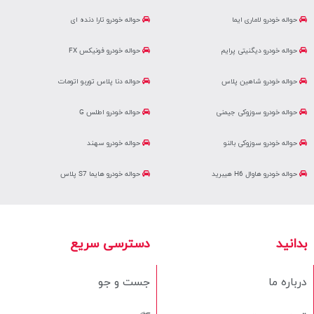
حواله خودرو لاماری ایما
حواله خودرو تارا دنده ای
حواله خودرو دیگنیتی پرایم
حواله خودرو فونیکس FX
حواله خودرو شاهین پلاس
حواله دنا پلاس توربو اتومات
حواله خودرو سوزوکی جیمنی
حواله خودرو اطلس G
حواله خودرو سوزوکی بالنو
حواله خودرو سهند
حواله خودرو هاوال H6 هیبرید
حواله خودرو هایما S7 پلاس
بدانید
دسترسی سریع
درباره ما
جست و جو