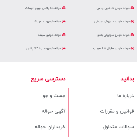
حواله خودرو شاهین پلاس
حواله دنا پلاس توربو اتومات
حواله خودرو سوزوکی جیمنی
حواله خودرو اطلس G
حواله خودرو سوزوکی بالنو
حواله خودرو سهند
حواله خودرو هاوال H6 هیبرید
حواله خودرو هایما S7 پلاس
بدانید
دسترسی سریع
درباره ما
جست و جو
قوانین و مقررات
آگهی حواله
سوالات متداول
خریداران حواله