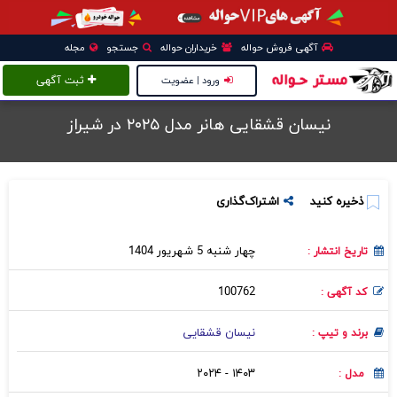
آگهی فروش حواله
خریداران حواله
جستجو
مجله
ورود | عضویت
ثبت آگهی
نیسان قشقایی هانر مدل ۲۰۲۵ در شيراز
ذخیره کنید
اشتراک‌گذاری
چهار شنبه 5 شهریور 1404
تاریخ انتشار :
100762
کد آگهی :
نیسان قشقایی
برند و تیپ :
۱۴۰۳ - ۲۰۲۴
مدل :