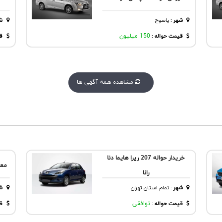
شهر
:
یاسوج
ش
قیمت حواله :
150 میلیون
قی
مشاهده همه آگهی ها
خریدار حواله 207 ریرا هایما دنا
معا
رانا
شهر
:
تمام استان تهران
ش
قیمت حواله :
توافقی
قی