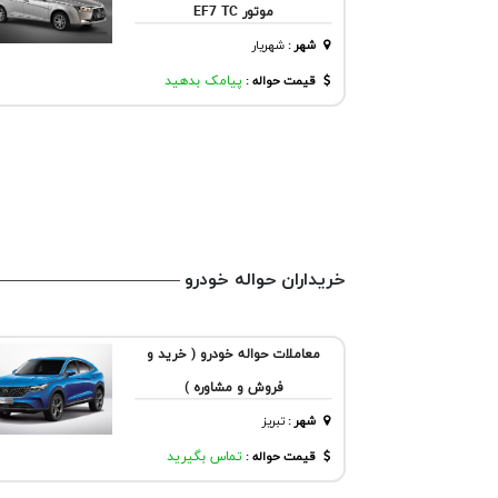
موتور EF7 TC
شهر
:
شهريار
قیمت حواله :
پیامک بدهید
خریداران حواله خودرو
معاملات حواله خودرو ( خرید و
فروش و مشاوره )
شهر
:
تبريز
قیمت حواله :
تماس بگیرید