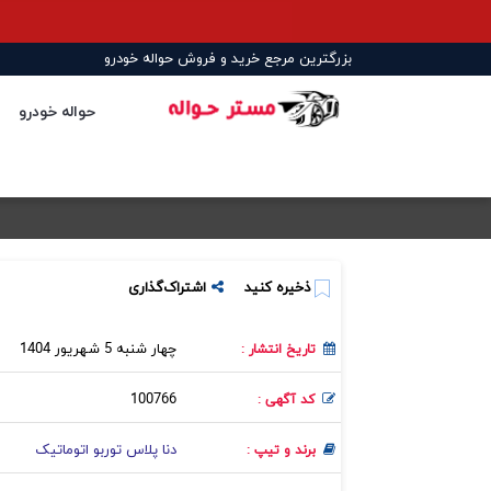
بزرگترین مرجع خرید و فروش حواله خودرو
حواله خودرو
ذخیره کنید
اشتراک‌گذاری
چهار شنبه 5 شهریور 1404
تاریخ انتشار :
100766
کد آگهی :
دنا پلاس توربو اتوماتیک
برند و تیپ :