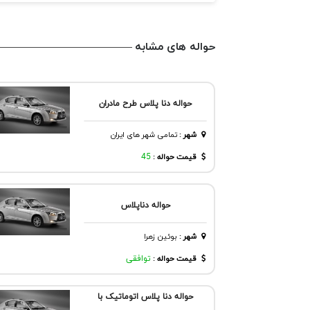
حواله های مشابه
حواله دنا پلاس طرح مادران
شهر
:
تمامی شهر های ایران
قیمت حواله :
45
حواله دناپلاس
شهر
:
بوئين زهرا
قیمت حواله :
توافقی
حواله دنا پلاس اتوماتیک با