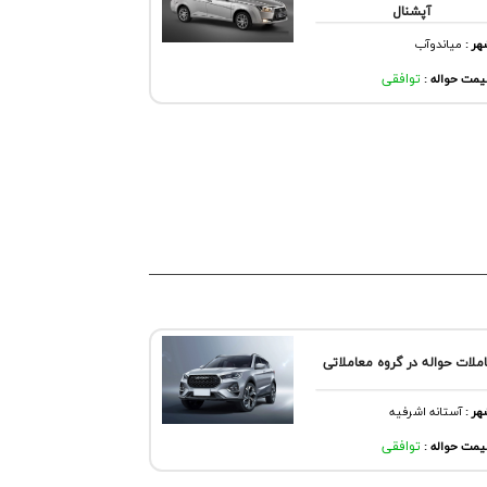
آپشنال
هر
:
مياندوآب
مت حواله :
توافقی
ملات حواله در گروه معاملاتی
هر
:
آستانه اشرفيه
مت حواله :
توافقی