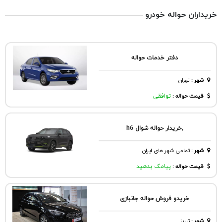
خریداران حواله خودرو
دفتر خدمات حواله
شهر
:
تهران
قیمت حواله :
توافقی
,خریدار حواله شوال h6
شهر
:
تمامی شهر های ایران
قیمت حواله :
پیامک بدهید
خریدو فروش حواله جانبازی
شهر
:
تبريز