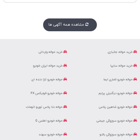
مشاهده همه آگهی ها
خرید حواله جانبازی
خرید حواله وارداتی
خرید حواله سایپا
خرید حواله ایران خودرو
حواله خودرو لاماری ایما
حواله خودرو تارا دنده ای
حواله خودرو دیگنیتی پرایم
حواله خودرو فونیکس FX
حواله خودرو شاهین پلاس
حواله دنا پلاس توربو اتومات
حواله خودرو سوزوکی جیمنی
حواله خودرو اطلس G
حواله خودرو سوزوکی بالنو
حواله خودرو سهند