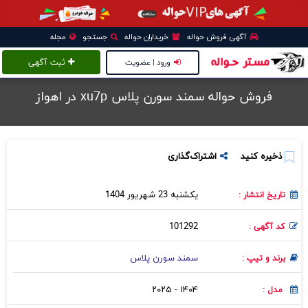
آگهی فروش حواله
خریداران حواله
جستجو
مجله
ورود | عضویت
ثبت آگهی
فروش حواله سمند سورن پلاس xu7p در اهواز
ذخیره کنید
اشتراک‌گذاری
یکشنبه 23 شهریور 1404
تاریخ انتشار :
101292
کد آگهی :
سمند سورن پلاس
برند و تیپ :
۱۴۰۴ - ۲۰۲۵
مدل :