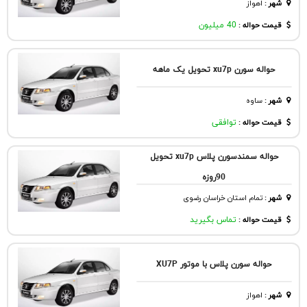
شهر
:
اهواز
قیمت حواله :
40 میلیون
حواله سورن xu7p تحویل یک ماهه
شهر
:
ساوه
قیمت حواله :
توافقی
حواله سمندسورن پلاس xu7p تحویل
90روزه
شهر
:
تمام استان خراسان رضوی
قیمت حواله :
تماس بگیرید
حواله سورن پلاس با موتور XU7P
شهر
:
اهواز