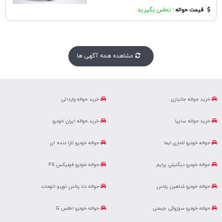
قیمت حواله :
تماس بگیرید
مشاهده همه آگهی ها
خرید حواله جانبازی
خرید حواله وارداتی
خرید حواله سایپا
خرید حواله ایران خودرو
حواله خودرو لاماری ایما
حواله خودرو تارا دنده ای
حواله خودرو دیگنیتی پرایم
حواله خودرو فونیکس FX
حواله خودرو شاهین پلاس
حواله دنا پلاس توربو اتومات
حواله خودرو سوزوکی جیمنی
حواله خودرو اطلس G