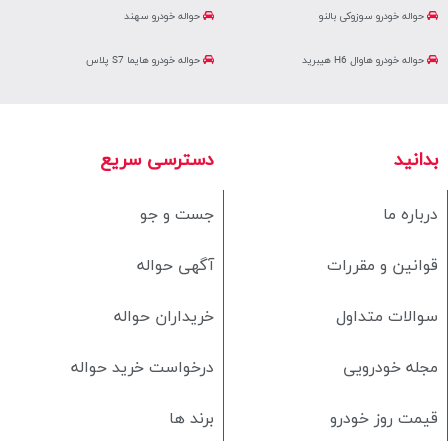
حواله خودرو سوزوکی بالنو
حواله خودرو سهند
حواله خودرو هاوال H6 هیبرید
حواله خودرو هایما S7 پلاس
بدانید
دسترسی سریع
درباره ما
جست و جو
قوانین و مقررات
آگهی حواله
سوالات متداول
خریداران حواله
مجله خودرویی
درخواست خرید حواله
قیمت روز خودرو
برند ها