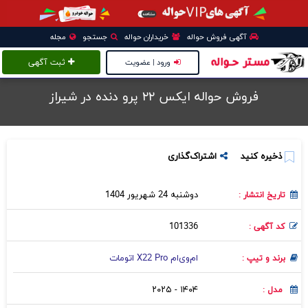
آگهی فروش حواله
خریداران حواله
جستجو
مجله
ورود | عضویت
ثبت آگهی
فروش حواله ایکس ۲۲ پرو‌‌‌ دنده در شيراز
ذخیره کنید
اشتراک‌گذاری
دوشنبه 24 شهریور 1404
تاریخ انتشار :
101336
کد آگهی :
ام‌وی‌ام X22 Pro اتومات
برند و تیپ :
۱۴۰۴ - ۲۰۲۵
مدل :