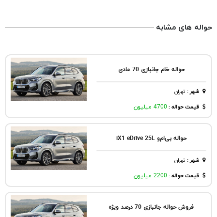
حواله های مشابه
حواله خام جانبازی 70 عادی
شهر
:
تهران
قیمت حواله :
4700 میلیون
حواله بی‌ام‌و iX1 eDrive 25L
شهر
:
تهران
قیمت حواله :
2200 میلیون
فروش حواله جانبازی 70 درصد ویژه