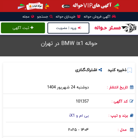
آگهی فروش حواله
خریداران حواله
جستجو
مجله
ورود | عضویت
ثبت آگهی
حواله BMW ix1 در تهران
ذخیره کنید
اشتراک‌گذاری
دوشنبه 24 شهریور 1404
تاریخ انتشار :
101357
کد آگهی :
بی‌ ام‌ و iX1
برند و تیپ :
۱۴۰۴ - ۲۰۲۵
مدل :