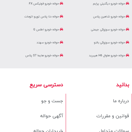
حواله خودرو دیگنیتی پرایم
حواله خودرو فونیکس FX
حواله خودرو شاهین پلاس
حواله دنا پلاس توربو اتومات
حواله خودرو سوزوکی جیمنی
حواله خودرو اطلس G
حواله خودرو سوزوکی بالنو
حواله خودرو سهند
حواله خودرو هاوال H6 هیبرید
حواله خودرو هایما S7 پلاس
بدانید
دسترسی سریع
درباره ما
جست و جو
قوانین و مقررات
آگهی حواله
سوالات متداول
خریداران حواله