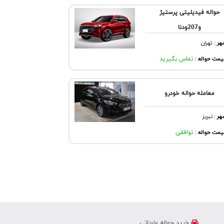
حواله فیدیلیتی پرستیژ
و207ودنا
هر
:
تهران
مت حواله :
تماس بگیرید
معامله حواله خودرو
هر
:
تبريز
مت حواله :
توافقی
خرید حواله وارداتی