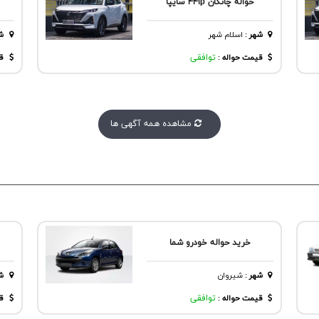
حواله چانگان ۴۴۱p سایپا
شهر
:
اسلام شهر
ش
قیمت حواله :
توافقی
قی
مشاهده همه آگهی ها
خرید حواله خودرو شما
شهر
:
شيروان
ش
قیمت حواله :
توافقی
قی