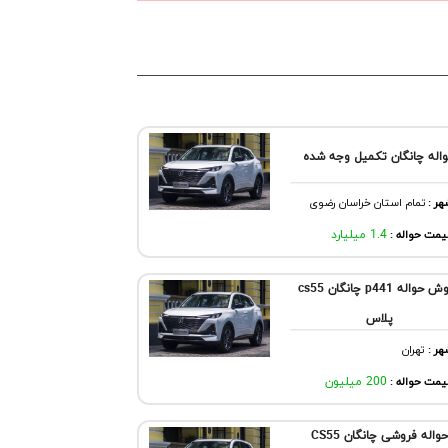
اله چانگان تکمیل وجه شده
هر
:
تمام استان خراسان رضوی
مت حواله :
1.4 میلیارد
فروش حواله p441 چانگان cs55
پلاس
هر
:
تهران
مت حواله :
200 میلیون
حواله فروشی چانگان CS55