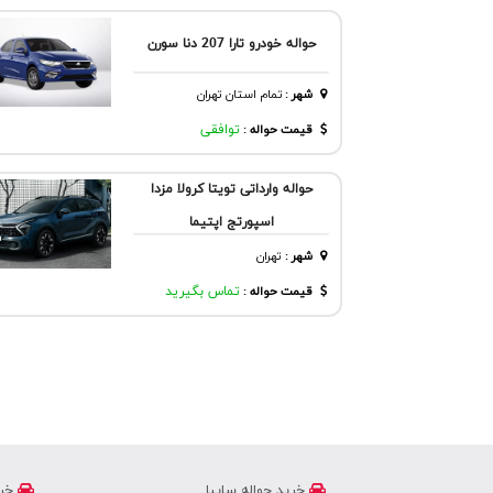
حواله خودرو تارا 207 دنا سورن
شهر
:
تمام استان تهران
قیمت حواله :
توافقی
حواله وارداتی تویتا کرولا مزدا
اسپورتج اپتیما
شهر
:
تهران
قیمت حواله :
تماس بگیرید
خرید حواله سایپا
خری