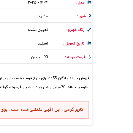
۱۴۰۴ - ۲۰۲۵
مدل :
مشهد
شهر :
تعیین نشده
رنگ خودرو :
اسفند
تاریخ تحویل :
90 میلیون
قیمت حواله :
فروش حواله چانگان cs55 برای طرح فرسوده سایپاواریز اول یک میلیارد و پنجاه، تا آخر سال هم تحویل میدن.
علاوه بر حواله، 70میلیون هم بابت ماشین فرسوده گرفته می‌شود
کاربر گرامی ، این آگهی منقضی شده است . برای 