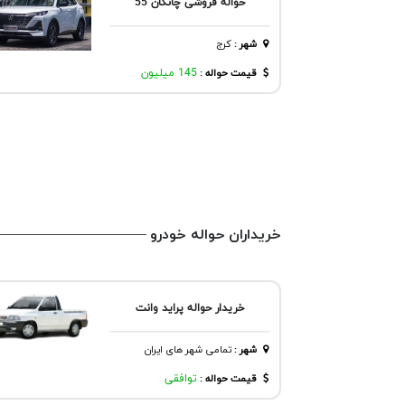
حواله فروشی چانگان 55
شهر
:
كرج
قیمت حواله :
145 میلیون
خریداران حواله خودرو
خریدار حواله پراید وانت
شهر
:
تمامی شهر های ایران
قیمت حواله :
توافقی