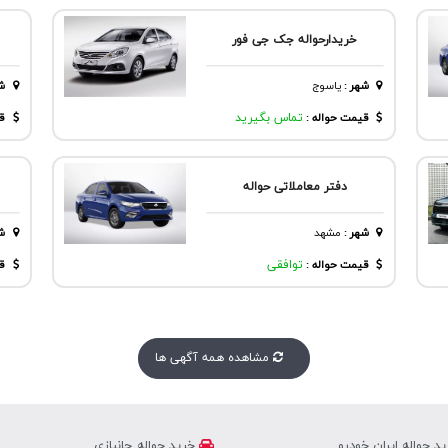
خریدارحواله جک جی فور
شهر
:
یاسوج
ش
قیمت حواله :
تماس بگیرید
قی
دفتر معاملاتی حواله
شهر
:
مشهد
ش
قیمت حواله :
توافقی
قی
مشاهده همه آگهی ها
د حواله ایران خودرو
خرید حواله جانبازی