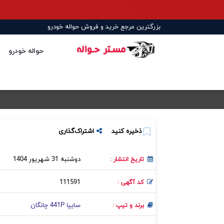
بزرگترین مرجع خرید و فروش حواله خودرو
حواله خودرو
ذخیره کنید
اشتراک‌گذاری
دوشنبه 31 شهریور 1404
تاریخ انتشار :
111591
کد آگهی :
سایپا 441P چانگان
برند و تیپ :