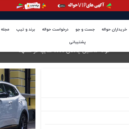
خریداران حواله
جست و جو
درخواست حواله
برند و تیپ
مجله
پشتیبانی
حواله ماشین چانگان cs55 سایپا در مشهد