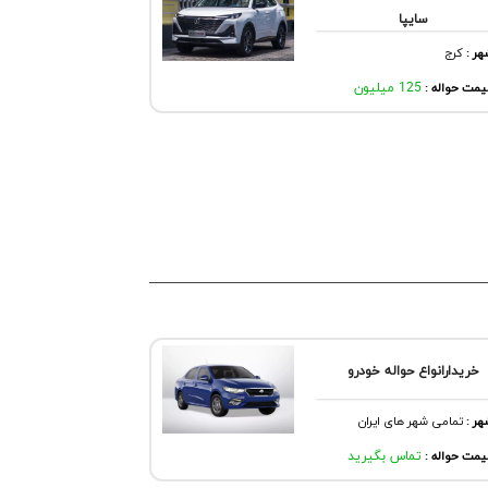
سایپا
هر
:
كرج
مت حواله :
125 میلیون
خریدارانواع حواله خودرو
هر
:
تمامی شهر های ایران
مت حواله :
تماس بگیرید