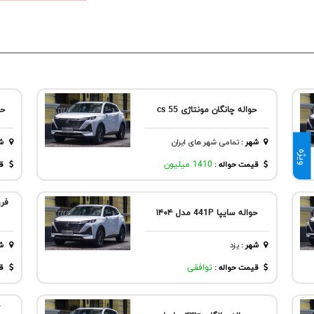
حواله چانگان مونتاژی cs 55
حو
شهر
:
تمامی شهر های ایران
ش
ویژه
قیمت حواله :
1410 میلیون
قی
حواله سایپا 441P مدل ۱۴۰۴
شهر
:
يزد
ش
قیمت حواله :
توافقی
قی