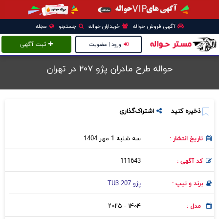
آگهی فروش حواله
خریداران حواله
جستجو
مجله
ورود | عضویت
ثبت آگهی
حواله طرح مادران پژو ۲۰۷ در تهران
ذخیره کنید
اشتراک‌گذاری
سه شنبه 1 مهر 1404
تاریخ انتشار :
111643
کد آگهی :
پژو 207 TU3
برند و تیپ :
۱۴۰۴ - ۲۰۲۵
مدل :