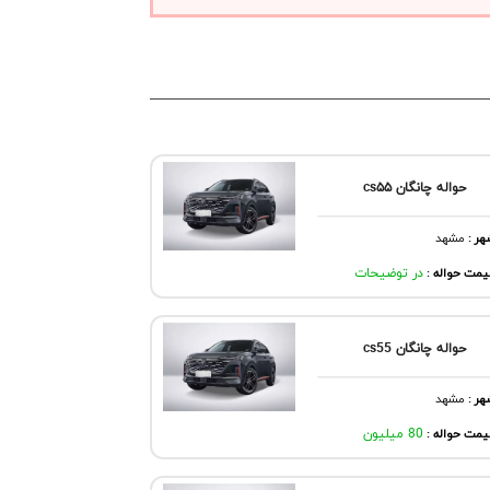
حواله چانگان cs۵۵
هر
:
مشهد
مت حواله :
در توضیحات
حواله چانگان cs55
هر
:
مشهد
مت حواله :
80 میلیون