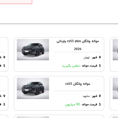
حواله چانگان cs55 plus وارداتی
2026
شهر
:
تهران
ش
قیمت حواله :
تماس بگیرید
قی
حواله چانگان cs55
شهر
:
مشهد
ش
قیمت حواله :
95 میلیون
قی