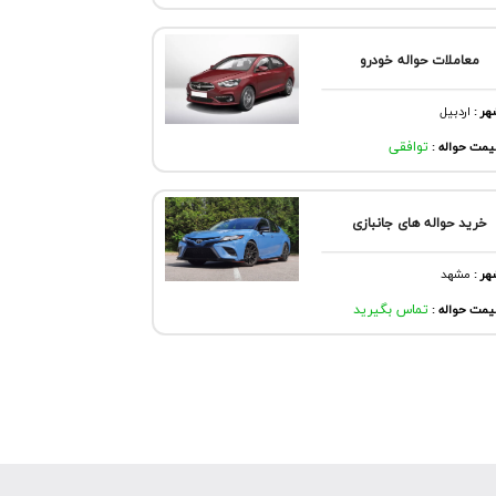
معاملات حواله خودرو
هر
:
اردبيل
مت حواله :
توافقی
خرید حواله های جانبازی
هر
:
مشهد
مت حواله :
تماس بگیرید