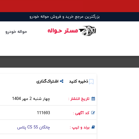
بزرگترین مرجع خرید و فروش حواله خودرو
حواله خودرو
ذخیره کنید
اشتراک‌گذاری
چهار شنبه 2 مهر 1404
تاریخ انتشار :
111693
کد آگهی :
چانگان CS 55 پلاس
برند و تیپ :