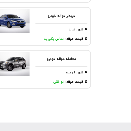
خربدار حواله خودرو
شهر
:
تبريز
قیمت حواله :
تماس بگیرید
معامله حواله خودرو
شهر
:
اروميه
قیمت حواله :
توافقی