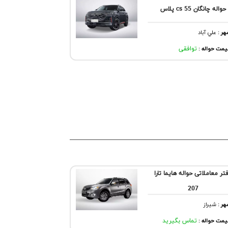
حواله چانگان cs 55 پلاس
هر
:
علي آباد
مت حواله :
توافقی
تر معاملاتی حواله هایما تارا
207
هر
:
شيراز
مت حواله :
تماس بگیرید