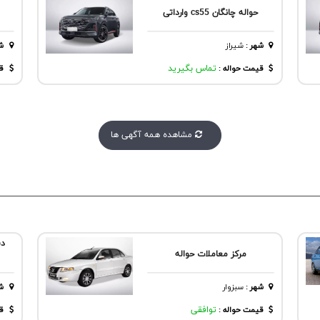
حواله چانگان cs55 وارداتی
شهر
:
شيراز
ش
قیمت حواله :
تماس بگیرید
قی
مشاهده همه آگهی ها
دف
مرکز معاملات حواله
شهر
:
سبزوار
ش
قیمت حواله :
توافقی
قی