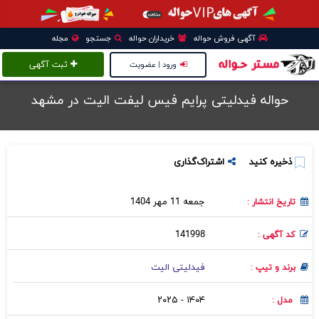
آگهی فروش حواله
خریداران حواله
جستجو
مجله
ورود | عضویت
ثبت آگهی
حواله فیدلیتی پرایم فیس لیفت الیت در مشهد
ذخیره کنید
اشتراک‌گذاری
جمعه 11 مهر 1404
تاریخ انتشار :
141998
کد آگهی :
فیدلیتی الیت
برند و تیپ :
۱۴۰۴ - ۲۰۲۵
مدل :