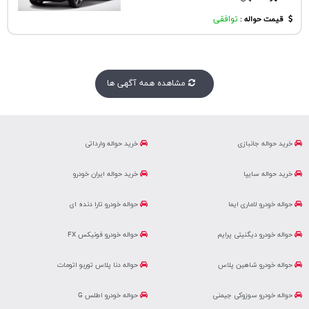
قیمت حواله :
توافقی
مشاهده همه آگهی ها
خرید حواله جانبازی
خرید حواله وارداتی
خرید حواله سایپا
خرید حواله ایران خودرو
حواله خودرو لاماری ایما
حواله خودرو تارا دنده ای
حواله خودرو دیگنیتی پرایم
حواله خودرو فونیکس FX
حواله خودرو شاهین پلاس
حواله دنا پلاس توربو اتومات
حواله خودرو سوزوکی جیمنی
حواله خودرو اطلس G