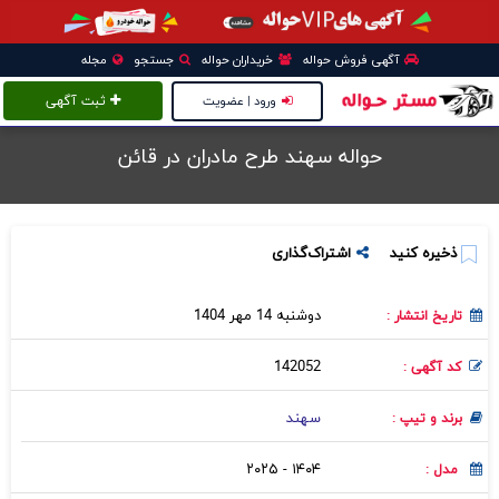
آگهی فروش حواله
خریداران حواله
جستجو
مجله
ورود | عضویت
ثبت آگهی
حواله سهند طرح مادران در قائن
ذخیره کنید
اشتراک‌گذاری
دوشنبه 14 مهر 1404
تاریخ انتشار :
142052
کد آگهی :
سهند
برند و تیپ :
۱۴۰۴ - ۲۰۲۵
مدل :