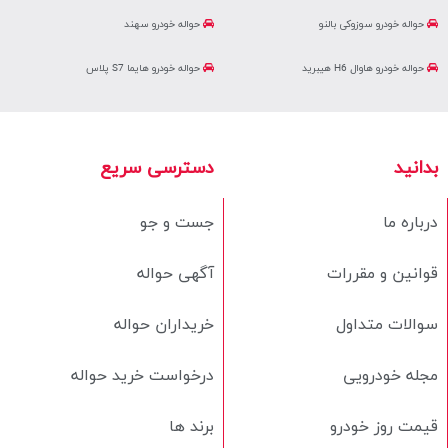
حواله خودرو سوزوکی بالنو
حواله خودرو سهند
حواله خودرو هاوال H6 هیبرید
حواله خودرو هایما S7 پلاس
بدانید
دسترسی سریع
درباره ما
جست و جو
قوانین و مقررات
آگهی حواله
سوالات متداول
خریداران حواله
مجله خودرویی
درخواست خرید حواله
قیمت روز خودرو
برند ها