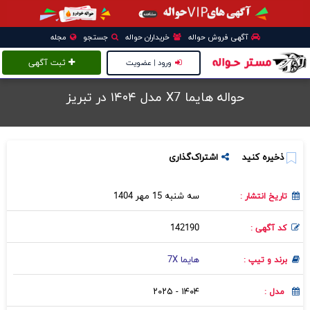
آگهی فروش حواله
خریداران حواله
جستجو
مجله
ورود | عضویت
ثبت آگهی
حواله هایما X7 مدل ۱۴۰۴ در تبريز
ذخیره کنید
اشتراک‌گذاری
سه شنبه 15 مهر 1404
تاریخ انتشار :
142190
کد آگهی :
هایما 7X
برند و تیپ :
۱۴۰۴ - ۲۰۲۵
مدل :