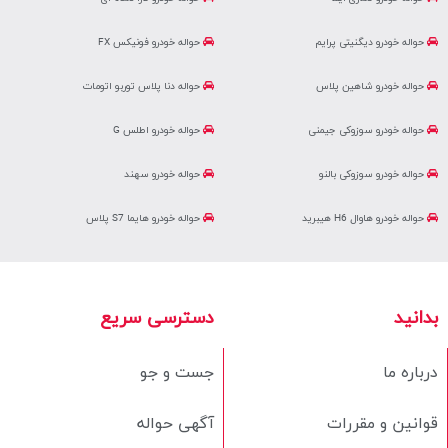
حواله خودرو دیگنیتی پرایم
حواله خودرو فونیکس FX
حواله خودرو شاهین پلاس
حواله دنا پلاس توربو اتومات
حواله خودرو سوزوکی جیمنی
حواله خودرو اطلس G
حواله خودرو سوزوکی بالنو
حواله خودرو سهند
حواله خودرو هاوال H6 هیبرید
حواله خودرو هایما S7 پلاس
بدانید
دسترسی سریع
درباره ما
جست و جو
قوانین و مقررات
آگهی حواله