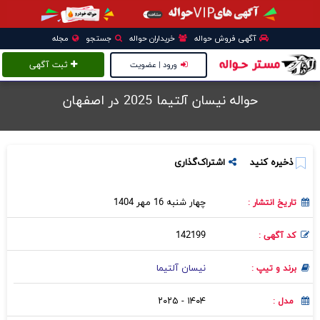
آگهی فروش حواله
خریداران حواله
جستجو
مجله
ورود | عضویت
ثبت آگهی
حواله نیسان آلتیما 2025 در اصفهان
ذخیره کنید
اشتراک‌گذاری
چهار شنبه 16 مهر 1404
تاریخ انتشار :
142199
کد آگهی :
نیسان آلتیما
برند و تیپ :
۱۴۰۴ - ۲۰۲۵
مدل :