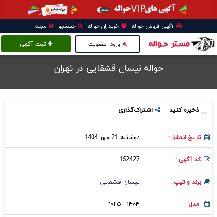
آگهی فروش حواله
خریداران حواله
جستجو
مجله
ورود | عضویت
ثبت آگهی
حواله نیسان قشقایی در تهران
ذخیره کنید
اشتراک‌گذاری
دوشنبه 21 مهر 1404
تاریخ انتشار :
152427
کد آگهی :
نیسان قشقایی
برند و تیپ :
۱۴۰۴ - ۲۰۲۵
مدل :