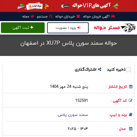
آگهی فروش حواله
خریداران حواله
جستجو
مجله
ورود | عضویت
ثبت آگهی
حواله سمند سورن پلاس XU7P در اصفهان
ذخیره کنید
اشتراک‌گذاری
پنج شنبه 24 مهر 1404
تاریخ انتشار :
152591
کد آگهی :
سمند سورن پلاس
برند و تیپ :
۱۴۰۴ - ۲۰۲۵
مدل :