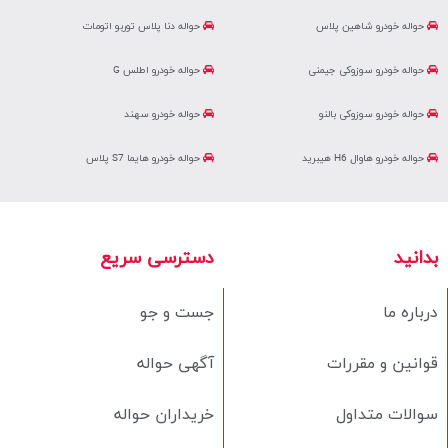
حواله خودرو شاهین پلاس
حواله دنا پلاس توربو اتومات
حواله خودرو سوزوکی جیمنی
حواله خودرو اطلس G
حواله خودرو سوزوکی بالنو
حواله خودرو سهند
حواله خودرو هاوال H6 هیبرید
حواله خودرو هایما S7 پلاس
بدانید
دسترسی سریع
درباره ما
جست و جو
قوانین و مقررات
آگهی حواله
سوالات متداول
خریداران حواله