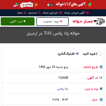
آگهی فروش حواله
خریداران حواله
جستجو
مجله
ورود | عضویت
ثبت آگهی
حواله رانا پلاس TU5 در اردبيل
ذخیره کنید
اشتراک‌گذاری
پنج شنبه 24 مهر 1404
تاریخ انتشار :
152608
کد آگهی :
رانا پلاس
برند و تیپ :
۱۴۰۴ - ۲۰۲۵
مدل :