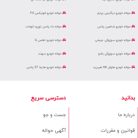
حواله خودرو دیگنیتی پرایم
حواله خودرو فونیکس FX
حواله خودرو شاهین پلاس
حواله دنا پلاس توربو اتومات
حواله خودرو سوزوکی جیمنی
حواله خودرو اطلس G
حواله خودرو سوزوکی بالنو
حواله خودرو سهند
حواله خودرو هاوال H6 هیبرید
حواله خودرو هایما S7 پلاس
بدانید
دسترسی سریع
درباره ما
جست و جو
قوانین و مقررات
آگهی حواله