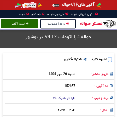
آگهی فروش حواله
خریداران حواله
جستجو
مجله
ورود | عضویت
ثبت آگهی
حواله تارا اتومات V4 Lx در بوشهر
ذخیره کنید
اشتراک‌گذاری
شنبه 26 مهر 1404
تاریخ انتشار :
152657
کد آگهی :
تارا اتوماتیک v4
برند و تیپ :
۱۴۰۴ - ۲۰۲۵
مدل :