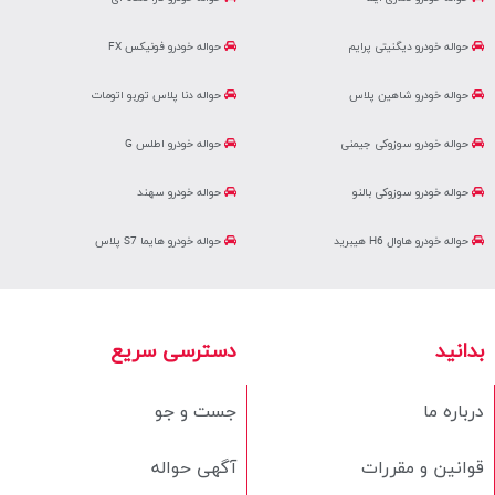
حواله خودرو دیگنیتی پرایم
حواله خودرو فونیکس FX
حواله خودرو شاهین پلاس
حواله دنا پلاس توربو اتومات
حواله خودرو سوزوکی جیمنی
حواله خودرو اطلس G
حواله خودرو سوزوکی بالنو
حواله خودرو سهند
حواله خودرو هاوال H6 هیبرید
حواله خودرو هایما S7 پلاس
بدانید
دسترسی سریع
درباره ما
جست و جو
قوانین و مقررات
آگهی حواله