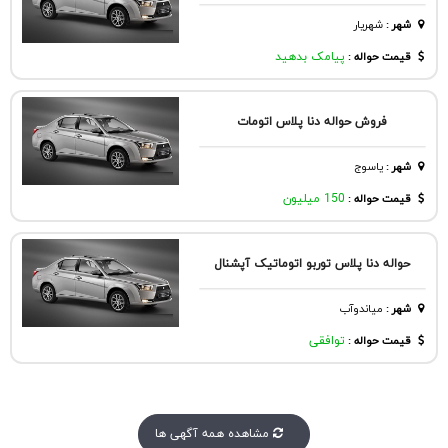
شهر
:
شهريار
قیمت حواله :
پیامک بدهید
فروش حواله دنا پلاس اتومات
شهر
:
یاسوج
قیمت حواله :
150 میلیون
حواله دنا پلاس توربو اتوماتیک آپشنال
شهر
:
مياندوآب
قیمت حواله :
توافقی
مشاهده همه آگهی ها