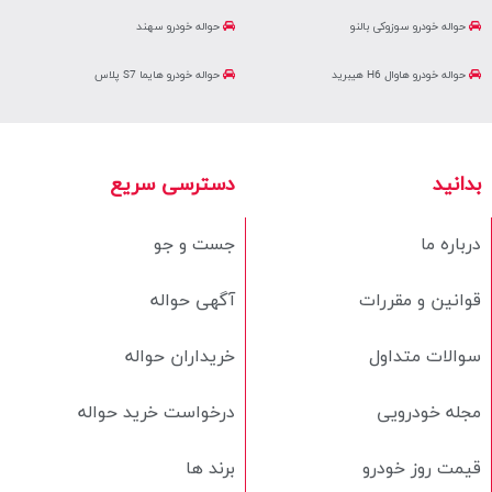
حواله خودرو سوزوکی بالنو
حواله خودرو سهند
حواله خودرو هاوال H6 هیبرید
حواله خودرو هایما S7 پلاس
بدانید
دسترسی سریع
درباره ما
جست و جو
قوانین و مقررات
آگهی حواله
سوالات متداول
خریداران حواله
مجله خودرویی
درخواست خرید حواله
قیمت روز خودرو
برند ها