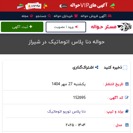
آگهی فروش حواله
خریداران حواله
جستجو
مجله
ورود | عضویت
ثبت آگهی
حواله دنا پلاس اتوماتیک در شيراز
ذخیره کنید
اشتراک‌گذاری
یکشنبه 27 مهر 1404
تاریخ انتشار :
152695
کد آگهی :
دنا پلاس توربو اتوماتیک
برند و تیپ :
۱۴۰۴ - ۲۰۲۵
مدل :