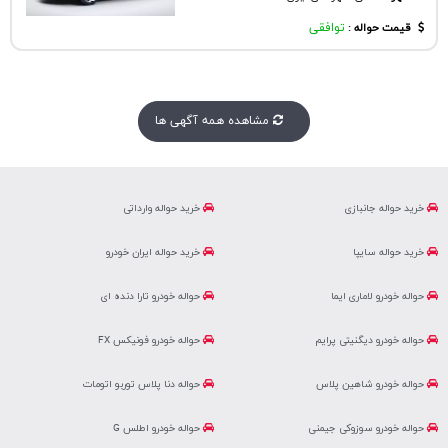
قیمت حواله :
توافقی
مشاهده همه آگهی ها
خرید حواله جانبازی
خرید حواله وارداتی
خرید حواله سایپا
خرید حواله ایران خودرو
حواله خودرو لاماری ایما
حواله خودرو تارا دنده ای
حواله خودرو دیگنیتی پرایم
حواله خودرو فونیکس FX
حواله خودرو شاهین پلاس
حواله دنا پلاس توربو اتومات
حواله خودرو سوزوکی جیمنی
حواله خودرو اطلس G