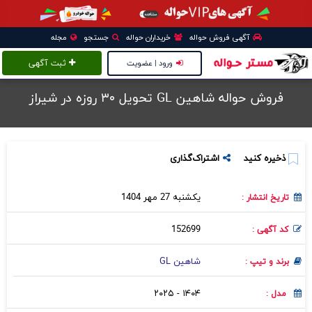
آگهی فروش حواله
خریداران حواله
جستجو
مجله
ورود | عضویت
ثبت آگهی
فروش حواله شاهین GL تحویل ۳۰ روزه در شيراز
ذخیره کنید
اشتراک‌گذاری
یکشنبه 27 مهر 1404
تاریخ انتشار :
152699
کد آگهی :
شاهین GL
برند و تیپ :
۱۴۰۴ - ۲۰۲۵
مدل :