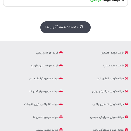
قیمت حواله :
توافقی
مشاهده همه آگهی ها
خرید حواله جانبازی
خرید حواله وارداتی
خرید حواله سایپا
خرید حواله ایران خودرو
حواله خودرو لاماری ایما
حواله خودرو تارا دنده ای
حواله خودرو دیگنیتی پرایم
حواله خودرو فونیکس FX
حواله خودرو شاهین پلاس
حواله دنا پلاس توربو اتومات
حواله خودرو سوزوکی جیمنی
حواله خودرو اطلس G
حواله خودرو سوزوکی بالنو
حواله خودرو سهند