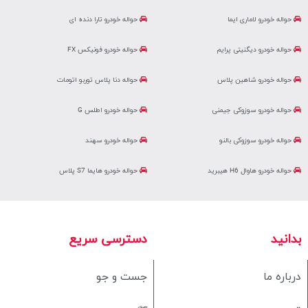
حواله خودرو لاماری ایما
حواله خودرو تارا دنده ای
حواله خودرو دیگنیتی پرایم
حواله خودرو فونیکس FX
حواله خودرو شاهین پلاس
حواله دنا پلاس توربو اتومات
حواله خودرو سوزوکی جیمنی
حواله خودرو اطلس G
حواله خودرو سوزوکی بالنو
حواله خودرو سهند
حواله خودرو هاوال H6 هیبرید
حواله خودرو هایما S7 پلاس
بدانید
دسترسی سریع
درباره ما
جست و جو