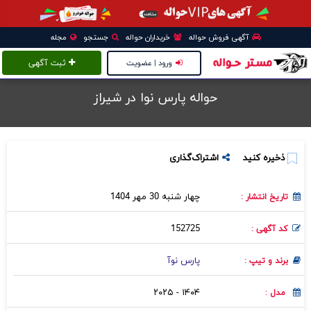
آگهی فروش حواله
خریداران حواله
جستجو
مجله
ورود | عضویت
ثبت آگهی
حواله پارس نوا در شيراز
ذخیره کنید
اشتراک‌گذاری
چهار شنبه 30 مهر 1404
تاریخ انتشار :
152725
کد آگهی :
پارس نوآ
برند و تیپ :
۱۴۰۴ - ۲۰۲۵
مدل :