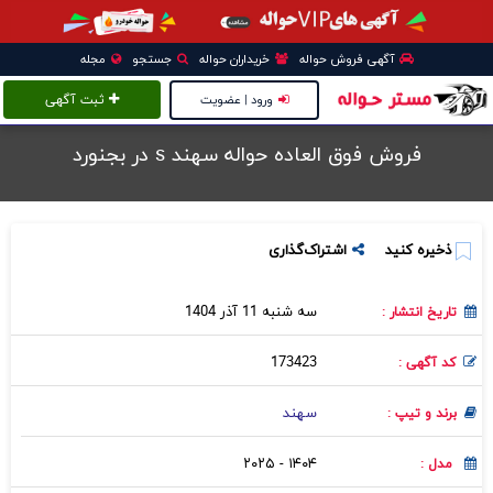
آگهی فروش حواله
خریداران حواله
جستجو
مجله
ورود | عضویت
ثبت آگهی
فروش فوق العاده حواله سهند s در بجنورد
ذخیره کنید
اشتراک‌گذاری
سه شنبه 11 آذر 1404
تاریخ انتشار :
173423
کد آگهی :
سهند
برند و تیپ :
۱۴۰۴ - ۲۰۲۵
مدل :