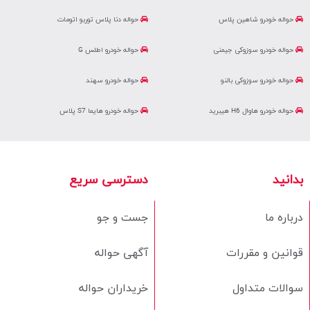
حواله خودرو شاهین پلاس
حواله دنا پلاس توربو اتومات
حواله خودرو سوزوکی جیمنی
حواله خودرو اطلس G
حواله خودرو سوزوکی بالنو
حواله خودرو سهند
حواله خودرو هاوال H6 هیبرید
حواله خودرو هایما S7 پلاس
بدانید
دسترسی سریع
درباره ما
جست و جو
قوانین و مقررات
آگهی حواله
سوالات متداول
خریداران حواله